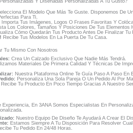
ersonalizadas Y Diseñadas Personalizadas A Tu Gusto?
lecciona El Modelo Que Más Te Guste. Disponemos De Una 
erfectas Para Ti.
Importa Tus Imágenes, Logos O Frases Favoritas Y Colóca
sta Los Colores, Tamaños Y Posiciones De Tus Elementos H
ualiza Cómo Quedarán Tus Producto Antes De Finalizar Tu 
!
Recibe Tus Modelos En La Puerta De Tu Casa.
ar Tu Mismo Con Nosotros
les:
Crea Un Calzado Exclusivo Que Nadie Más Tendrá.
lizamos Materiales De Primera Calidad Y Técnicas De Impr
lizar:
Nuestra Plataforma Online Te Guía Paso A Paso En 
edido:
Personaliza Una Sola Pareja O Un Pedido Al Por Ma
Recibe Tu Producto En Poco Tiempo Gracias A Nuestro Ser
Experiencia, En 3ANA Somos Especialistas En Personaliza
onalizada.
izado:
Nuestro Equipo De Diseño Te Ayudará A Crear El Dis
nte:
Estamos Siempre A Tu Disposición Para Resolver Cual
cibe Tu Pedido En 24/48 Horas.