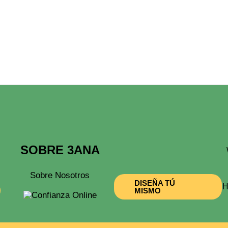
SOBRE 3ANA
Sobre Nosotros
DISEÑA TÚ
H
MISMO