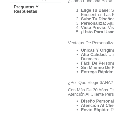
¿Cómo Funciona Bolsa P
Preguntas Y
Elige Tu Base:
Se
Respuestas
Encuentres Las P
Sube Tu Diseño:
Personaliza:
Aju
Vista Previa:
Vis
¡Listo Para Usar
Ventajas De Personaliz
Únicas Y Origina
Alta Calidad:
Uti
Duradero.
Fácil De Persona
Sin Mínimo De P
Entrega Rápida:
¿Por Qué Elegir 3ANA?
Con Más De 30 Años De 
Atención Al Cliente Pers
Diseño Personal
Atención Al Clie
Envío Rápido:
Re