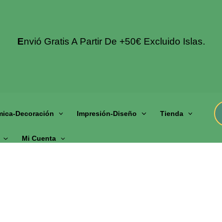
E
Nvió Gratis A Partir De +50€ Excluido Islas.
mica-Decoración
Impresión-Diseño
Tienda
Mi Cuenta