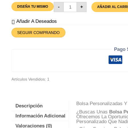
Bolsa
-
+
DISEÑA TU MISMO
AÑADIR AL CARR
Personalizadas
Y
Diseñadas
Añadir A Deseados
Cantidad
SEGUIR COMPRANDO
Pago 
Artículos Vendidos: 1
Bolsa Personalizadas Y 
Descripción
¿Buscas Unas
Bolsa Pe
Información Adicional
Ofrecemos La Oportunid
Personalizado Que Nadi
Valoraciones (0)