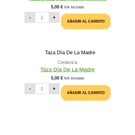
5,00
€
IVA Incluido
Taza
-
+
Día
AÑADIR AL CARRITO
De
La
Madre
Autentica
Cantidad
Cerámica
Taza Día De La Madre
5,00
€
IVA Incluido
Taza
-
+
Día
AÑADIR AL CARRITO
De
La
Madre
Cantidad