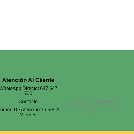
Atención Al Cliente
WhatsApp Directo: 647 647
730
Habla Con El
SUPER
Contacto
Asistente En Linea Gratis
orario De Atención: Lunes A
24h
Viernes