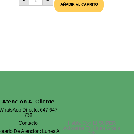
-
+
Día
AÑADIR AL CARRITO
De
La
Madre
La
Mejor
Cantidad
Atención Al Cliente
WhatsApp Directo: 647 647
730
Habla Con El
SUPER
Contacto
Asistente En Linea Gratis
orario De Atención: Lunes A
24h