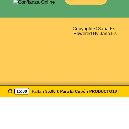
Copyright © 3ana.es |
Powered By 3ana.es
⏱️
15:00
Faltan
35,00
€
Para El Cupón
PRODUCTO10
biendo ( Producto10 ) Envio Gratis A Partir De 50€ Solo 