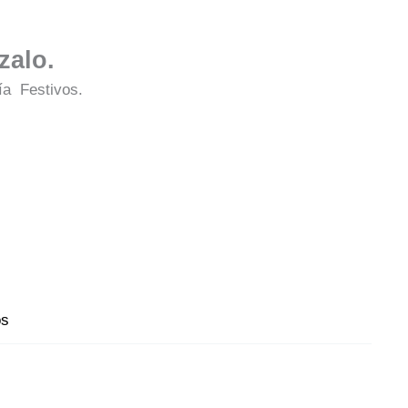
zalo.
ía Festivos.
os