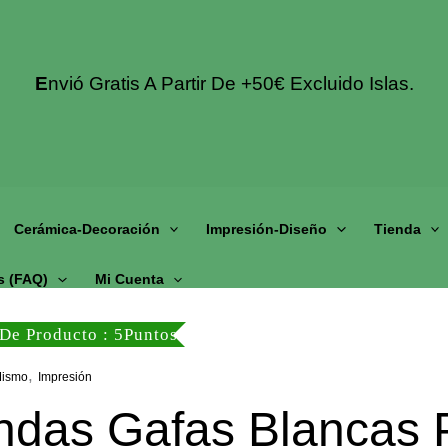
E
Nvió Gratis A Partir De +50€ Excluido Islas.
Cerámica-Decoración
Impresión-Diseño
Tienda
s (fAQ)
Mi Cuenta
De Producto : 5Puntos
,
Mismo
Impresión
ndas Gafas Blancas 