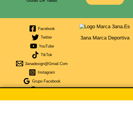
Guías De Tallas
Facebook
3ana Marca Deportiva
Twitter
YouTube
TikTok
3anadesign@gmail.com
Instagram
Grupo Facebook
Telegram
Obtén Cupón Del 5% Por La Compra De 35€ De Compra Escri
CUPÓN COPIA
×