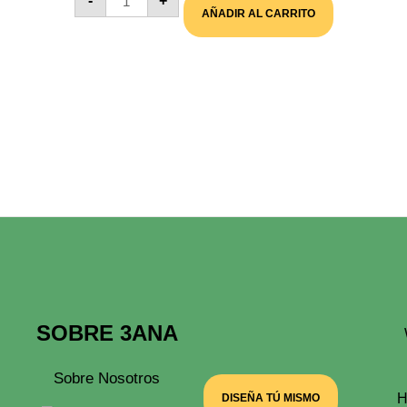
-
+
Día
AÑADIR AL CARRITO
Del
Padre
A
Tu
Lado
Cantidad
SOBRE 3ANA
Sobre Nosotros
H
DISEÑA TÚ MISMO