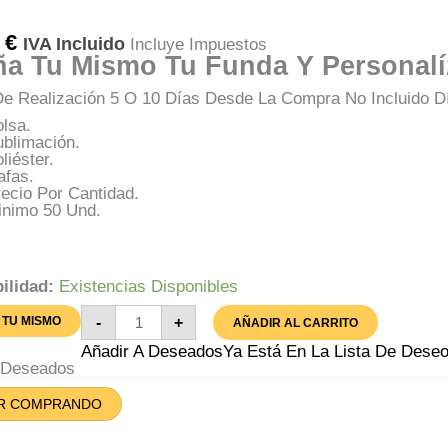
0
€
IVA Incluido
Incluye Impuestos
ña Tu Mismo Tu Funda Y Personalí
e Realización 5 O 10 Días Desde La Compra No Incluido D
lsa.
ublimación.
liéster.
afas.
ecio Por Cantidad.
inimo 50 Und.
ilidad:
Existencias Disponibles
Fundas
-
+
 TU MISMO
AÑADIR AL CARRITO
Gafas
Blancas
Añadir A Deseados
Ya Está En La Lista De Dese
Personalizadas
A Deseados
Cantidad
R COMPRANDO