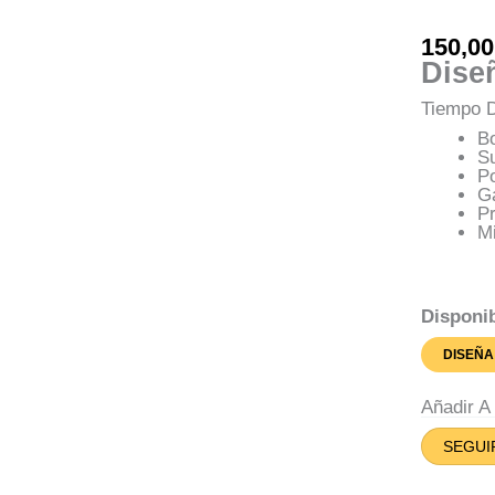
150,0
Dise
Tiempo D
Bo
S
Po
G
Pr
M
Disponib
DISEÑA
Añadir 
SEGUI