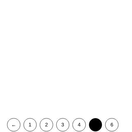
Body Para Diseñar
Camiseta Cuello
Tu Mismo
De Barco Para
Diseñar
11,00
€
IVA Incluido
15,00
€
IVA Incluido
Almanaques Pared
Para Diseñar
60,00
€
IVA Incluido
←
1
2
3
4
5
6