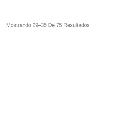
Ordenado
Mostrando 29–35 De 75 Resultados
Por
Popularidad
Funda Portátil
Calcetines
Para Diseñar
Sublimación Para
Diseñar
15,00
€
IVA Incluido
8,00
€
IVA Incluido