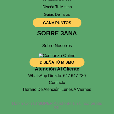
Diseña Tu Mismo
Guías De Tallas
GANA PUNTOS
SOBRE 3ANA
Sobre Nosotros
DISEÑA TÚ MISMO
Atención Al Cliente
WhatsApp Directo: 647 647 730
Contacto
Horario De Atención: Lunes A Viernes
Habla Con El
SUPER
Asistente En Linea Gratis
24h