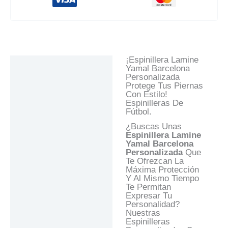
¡Espinillera Lamine
Descripción
Yamal Barcelona
Personalizada
Información Adicional
Protege Tus Piernas
Con Estilo!
Valoraciones (0)
Espinilleras De
Fútbol.
Preguntas Y
Respuestas
¿Buscas Unas
Espinillera Lamine
Yamal Barcelona
Personalizada
Que
Te Ofrezcan La
Máxima Protección
Y Al Mismo Tiempo
Te Permitan
Expresar Tu
Personalidad?
Nuestras
Espinilleras