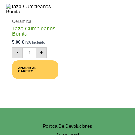
Cerámica
Taza Cumpleaños
Bonita
5,00
€
IVA Incluido
Taza
-
+
Cumpleaños
Bonita
Cantidad
AÑADIR AL
CARRITO
Política De Devoluciones