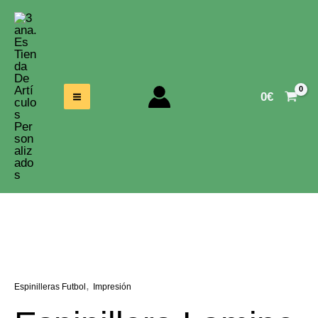
Ir
Al
Contenido
0
€
,
Espinilleras Futbol
Impresión