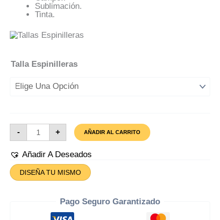
Sublimación.
Tinta.
Talla Espinilleras
Espinillera
-
+
AÑADIR AL CARRITO
Lamine
Yamal
Barcelona
Añadir A Deseados
Cantidad
DISEÑA TU MISMO
Pago Seguro Garantizado