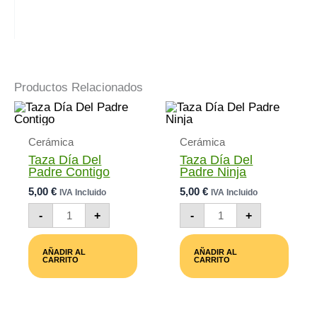
Productos Relacionados
Cerámica
Cerámica
Taza Día Del
Taza Día Del
Padre Contigo
Padre Ninja
5,00
€
5,00
€
IVA Incluido
IVA Incluido
Taza
Taza
-
+
-
+
Día
Día
Del
Del
Padre
Padre
AÑADIR AL
AÑADIR AL
Contigo
Ninja
CARRITO
CARRITO
Cantidad
Cantidad