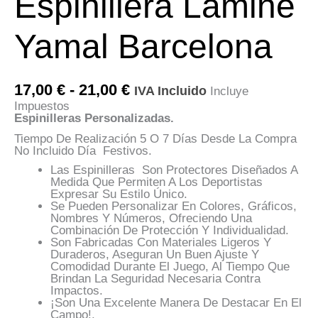
Espinillera Lamine
Yamal Barcelona
Rango
17,00
€
-
21,00
€
IVA Incluido
Incluye
De
Impuestos
Precios:
Espinilleras Personalizadas.
Desde
17,00 €
Tiempo De Realización 5 O 7 Días Desde La Compra
Hasta
No Incluido Día Festivos.
21,00 €
Las Espinilleras Son Protectores Diseñados A
Medida Que Permiten A Los Deportistas
Expresar Su Estilo Único.
Se Pueden Personalizar En Colores, Gráficos,
Nombres Y Números, Ofreciendo Una
Combinación De Protección Y Individualidad.
Son Fabricadas Con Materiales Ligeros Y
Duraderos, Aseguran Un Buen Ajuste Y
Comodidad Durante El Juego, Al Tiempo Que
Brindan La Seguridad Necesaria Contra
Impactos.
¡Son Una Excelente Manera De Destacar En El
Campo!.