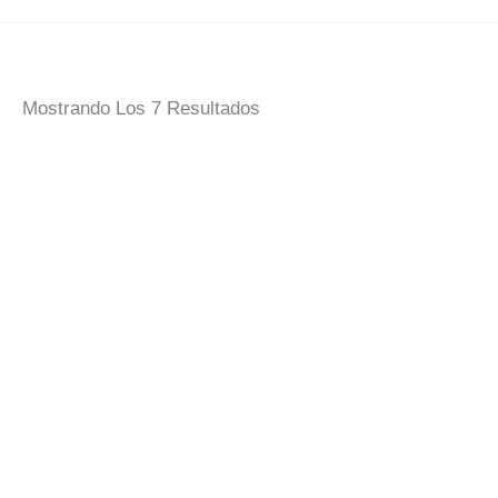
Ordenado
Mostrando Los 7 Resultados
Por
Popularidad
Mandil No Te
Enfades
Mandil Dos
Consoladores
12,00
€
IVA Incluido
Cocineros
12,00
€
IVA Incluido