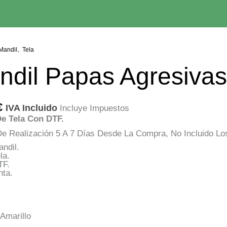
,
Mandil
Tela
ndil Papas Agresivas
€
IVA Incluido
Incluye Impuestos
De Tela Con DTF.
e Realización 5 A 7 Días Desde La Compra, No Incluido Los
ndil.
la.
TF.
nta.