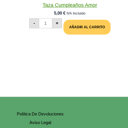
Taza Cumpleaños Amor
5,00
€
IVA Incluido
Taza
-
+
Cumpleaños
AÑADIR AL CARRITO
Amor
Cantidad
Política De Devoluciones
Aviso Legal