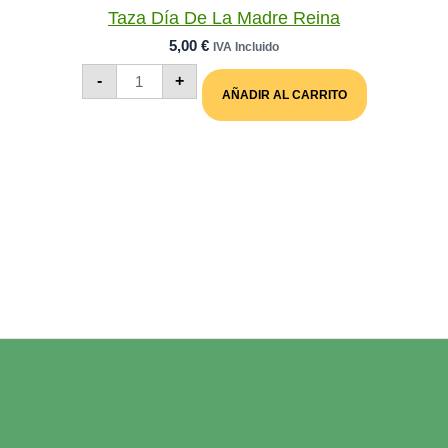
Taza Día De La Madre Reina
5,00
€
IVA Incluido
Taza
-
+
Día
AÑADIR AL CARRITO
De
La
Madre
Reina
Cantidad