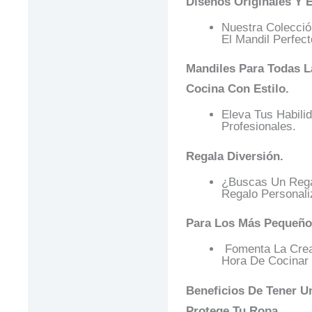
Diseños Originales Y E
Nuestra Colecció
El Mandil Perfect
Mandiles Para Todas L
Cocina Con Estilo.
Eleva Tus Habili
Profesionales.
Regala Diversión.
¿Buscas Un Regal
Regalo Personali
Para Los Más Pequeño
Fomenta La Creat
Hora De Cocinar
Beneficios De Tener U
Protege Tu Ropa.