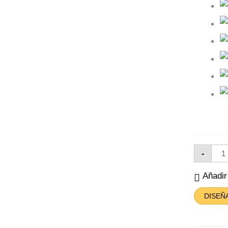
Mand
-
Pap
Agr
Dive
Añadi
Can
DISEÑ