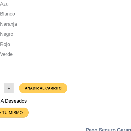
il
+
AÑADIR AL CARRITO
as
esivas
rtidas
r A Deseados
tidad
A TU MISMO
Pago Seguro Garan