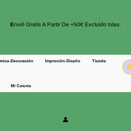
E
Nvió Gratis A Partir De +50€ Excluido Islas.
mica-Decoración
Impresión-Diseño
Tienda
Mi Cuenta