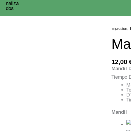
,
Impresión
Ma
12,00
Mandil 
Tiempo D
Ma
Te
D
Ti
Mandil