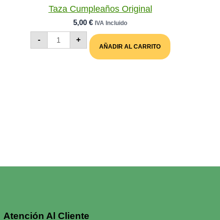
Taza Cumpleaños Original
5,00
€
IVA Incluido
Taza
-
+
Cumpleaños
AÑADIR AL CARRITO
Original
Cantidad
Atención Al Cliente