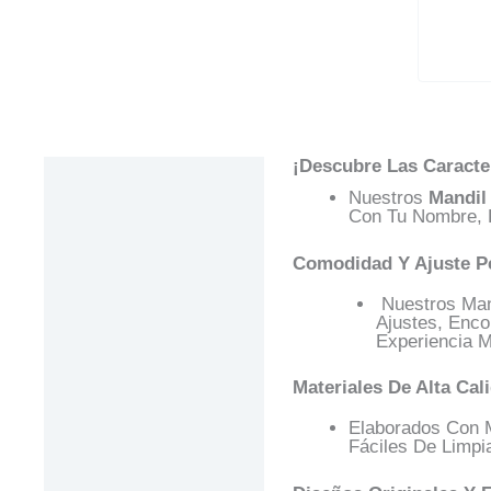
¡Descubre Las Caracte
Descripción
Nuestros
Mandil
Información Adicional
Con Tu Nombre, F
Valoraciones (0)
Comodidad Y Ajuste P
Preguntas Y
Nuestros Mand
Respuestas
Ajustes, Enco
Experiencia 
Materiales De Alta Cal
Elaborados Con 
Fáciles De Limpi