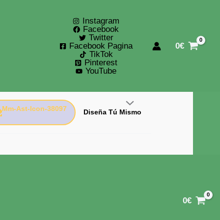
Instagram
Facebook
Twitter
Facebook Pagina
0
€
TikTok
Pinterest
YouTube
Diseña Tú Mismo
0
€