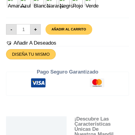
Mandil
-
+
AÑADIR AL CARRITO
Divertido
Sandia
Cantidad
Añadir A Deseados
DISEÑA TU MISMO
Pago Seguro Garantizado
¡Descubre Las
Descripción
Características
Únicas De
Información Adicional
Nuestros Mandil