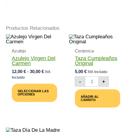
Productos Relacionados
Azulejo
Cerámica
Azulejo Virgen Del
Taza Cumpleaños
Carmen
Original
Rango
12,00
€
-
30,00
€
5,00
€
IVA
IVA Incluido
De
Incluido
Taza
-
+
Precios:
Cumpleaños
Este
Desde
Original
Producto
SELECCIONAR LAS
Cantidad
12,00 €
Tiene
OPCIONES
AÑADIR AL
Múltiples
Hasta
CARRITO
Variantes.
30,00 €
Las
Opciones
Se
Pueden
Elegir