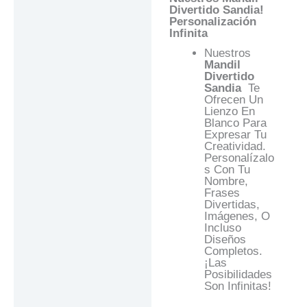
Divertido Sandia
!
Valoraciones (0)
Personalización
Infinita
Preguntas Y
Respuestas
Nuestros
Mandil
Divertido
Sandia
Te
Ofrecen Un
Lienzo En
Blanco Para
Expresar Tu
Creatividad.
Personalízalo
S Con Tu
Nombre,
Frases
Divertidas,
Imágenes, O
Incluso
Diseños
Completos.
¡Las
Posibilidades
Son Infinitas!