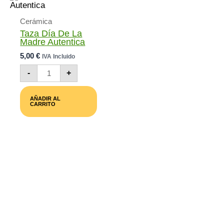
En
La
Página
Cerámica
De
Taza Día De La
Producto
Madre Autentica
5,00
€
IVA Incluido
Taza
-
+
Día
De
La
AÑADIR AL
Madre
CARRITO
Autentica
Cantidad