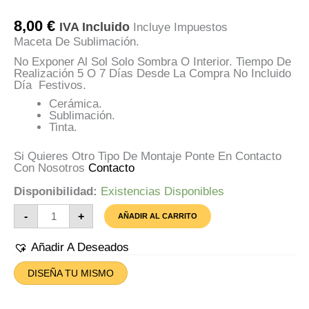
8,00
€
IVA Incluido
Incluye Impuestos
Maceta De Sublimación.
No Exponer Al Sol Solo Sombra O Interior. Tiempo De
Realización 5 O 7 Días Desde La Compra No Incluido
Día Festivos.
Cerámica.
Sublimación.
Tinta.
Si Quieres Otro Tipo De Montaje Ponte En Contacto
Con Nosotros
Contacto
Disponibilidad:
Existencias Disponibles
Maceta
-
+
AÑADIR AL CARRITO
Real
Betis
Cantidad
Añadir A Deseados
DISEÑA TU MISMO