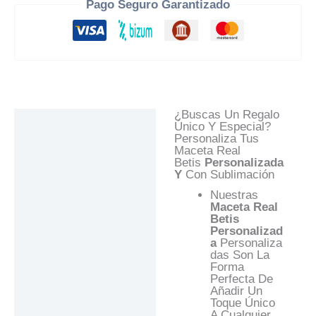
Pago Seguro Garantizado
¿Buscas Un Regalo
Descripción
Único Y Especial?
Personaliza Tus
Información Adicional
Maceta Real
Betis
Personalizada
Valoraciones (0)
Y
Con Sublimación
Preguntas Y
Nuestras
Respuestas
Maceta Real
Betis
Personalizad
A
Personaliza
Das Son La
Forma
Perfecta De
Añadir Un
Toque Único
A Cualquier