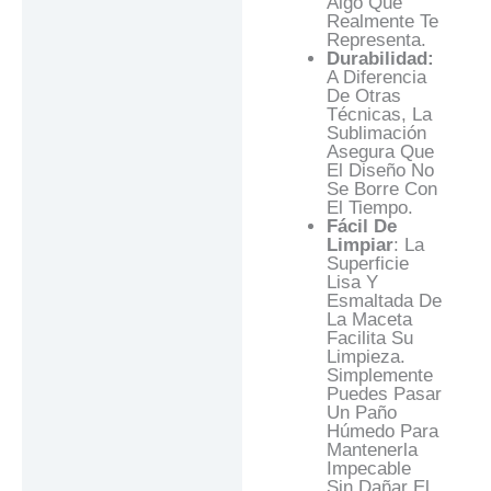
Algo Que
Realmente Te
Representa.
Durabilidad:
A Diferencia
De Otras
Técnicas, La
Sublimación
Asegura Que
El Diseño No
Se Borre Con
El Tiempo.
Fácil De
Limpiar
: La
Superficie
Lisa Y
Esmaltada De
La Maceta
Facilita Su
Limpieza.
Simplemente
Puedes Pasar
Un Paño
Húmedo Para
Mantenerla
Impecable
Sin Dañar El