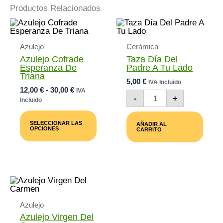
Productos Relacionados
Azulejo
Cerámica
Azulejo Cofrade
Taza Día Del
Esperanza De
Padre A Tu Lado
Triana
5,00
€
IVA Incluido
Rango
12,00
€
-
30,00
€
IVA
Taza
-
+
De
Incluido
Día
Precios:
Del
Este
Desde
Padre
Producto
SELECCIONAR LAS
AÑADIR AL
A
12,00 €
Tiene
OPCIONES
CARRITO
Tu
Múltiples
Hasta
Lado
Variantes.
30,00 €
Cantidad
Las
Opciones
Se
Pueden
Elegir
En
La
Azulejo
Página
Azulejo Virgen Del
De