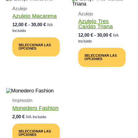
Azulejo
Azulejo
Azulejo Macarena
Azulejo Tres
Rango
12,00
€
-
30,00
€
IVA
Caídas Triana
De
Incluido
Rango
12,00
€
-
30,00
€
Precios:
IVA
Este
De
Desde
Incluido
Producto
SELECCIONAR LAS
Precios:
12,00 €
Tiene
Este
OPCIONES
Desde
Múltiples
Prod
Hasta
SELECCIONAR LAS
12,00 €
Variantes.
Tiene
30,00 €
OPCIONES
Las
Múlti
Hasta
Opciones
Varia
30,00 €
Se
Las
Pueden
Opci
Elegir
Se
En
Pued
La
Elegi
Impresión
Página
En
De
La
Monedero Fashion
Producto
Pági
De
2,00
€
IVA Incluido
Prod
Este
Producto
SELECCIONAR LAS
Tiene
OPCIONES