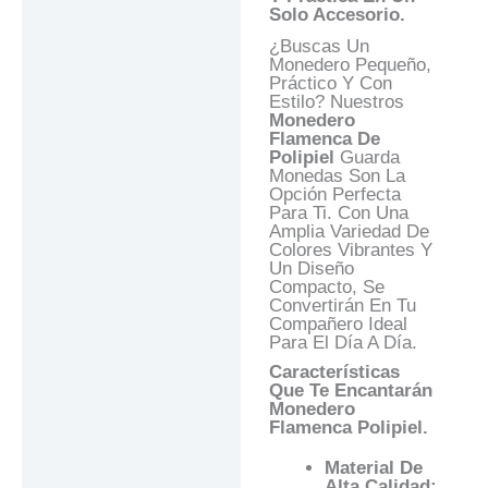
Solo Accesorio.
Valoraciones (0)
¿Buscas Un
Preguntas Y
Monedero Pequeño,
Respuestas
Práctico Y Con
Estilo? Nuestros
Monedero
Flamenca De
Polipiel
Guarda
Monedas Son La
Opción Perfecta
Para Ti. Con Una
Amplia Variedad De
Colores Vibrantes Y
Un Diseño
Compacto, Se
Convertirán En Tu
Compañero Ideal
Para El Día A Día.
Características
Que Te Encantarán
Monedero
Flamenca Polipiel.
Material De
Alta Calidad: