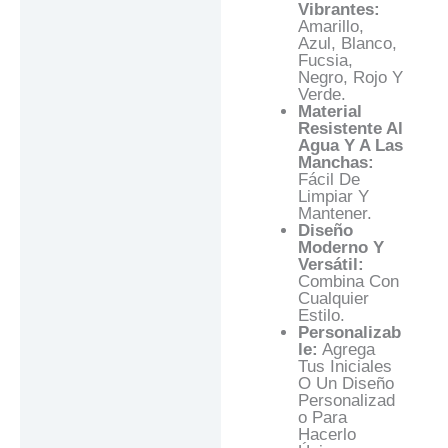
Vibrantes:
Amarillo,
Azul, Blanco,
Fucsia,
Negro, Rojo Y
Verde.
Material
Resistente Al
Agua Y A Las
Manchas:
Fácil De
Limpiar Y
Mantener.
Diseño
Moderno Y
Versátil:
Combina Con
Cualquier
Estilo.
Personalizab
Le:
Agrega
Tus Iniciales
O Un Diseño
Personalizad
O Para
Hacerlo