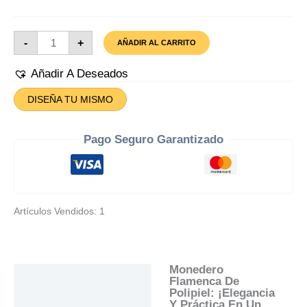
Monedero
-
+
AÑADIR AL CARRITO
Flamenca
Cantidad
Añadir A Deseados
DISEÑA TU MISMO
Pago Seguro Garantizado
Artículos Vendidos: 1
Monedero
Descripción
Flamenca De
Polipiel: ¡Elegancia
Información Adicional
Y Práctica En Un