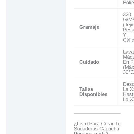
Polié
320
G/m
(Teji
Gramaje
Pesa
Y
Cáli
Lava
Máqu
Cuidado
En F
(máx
30°C
Des
Tallas
La X
Disponibles
Hast
La X
¿Listo Para Crear Tu
Sudaderas Capucha
Personalizada?