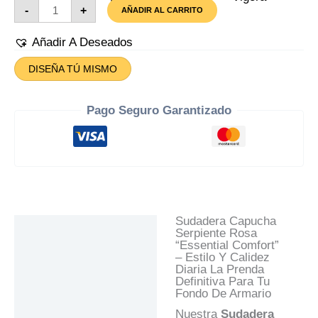
Sudadera
-
+
AÑADIR AL CARRITO
Capucha
Serpiente
Rosa
Añadir A Deseados
Cantidad
DISEÑA TÚ MISMO
Pago Seguro Garantizado
Sudadera Capucha
Descripción
Serpiente Rosa
“Essential Comfort”
Información Adicional
– Estilo Y Calidez
Diaria La Prenda
Valoraciones (0)
Definitiva Para Tu
Fondo De Armario
Preguntas Y
Respuestas
Nuestra
Sudadera