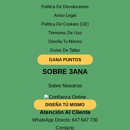
Página
Política De Devoluciones
De
Producto
Aviso Legal
Política De Cookies (UE)
Términos De Uso
Diseña Tu Mismo
Guías De Tallas
GANA PUNTOS
SOBRE 3ANA
Sobre Nosotros
DISEÑA TÚ MISMO
Atención Al Cliente
WhatsApp Directo: 647 647 730
Contacto