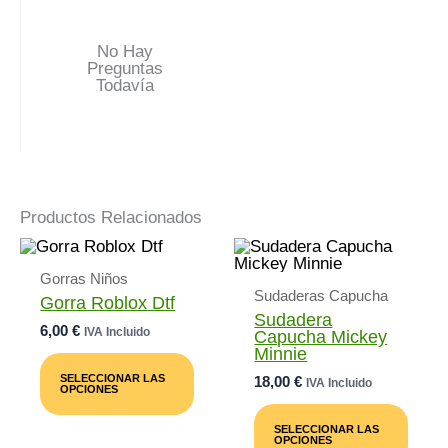
No Hay
Preguntas
Todavía
Productos Relacionados
Gorras Niños
Sudaderas Capucha
Gorra Roblox Dtf
Sudadera
6,00
€
IVA Incluido
Capucha Mickey
Minnie
Este
Producto
SELECCIONAR LAS
18,00
€
IVA Incluido
Tiene
OPCIONES
Múltiples
Este
Variantes.
Prod
SELECCIONAR LAS
Las
Tiene
OPCIONES