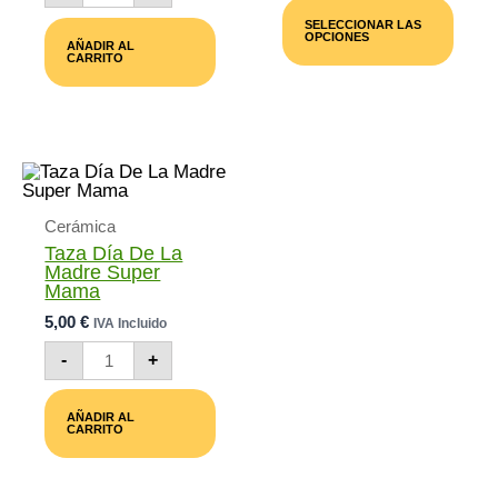
Desde
De
Prod
SELECCIONAR LAS
La
12,00 €
Tiene
OPCIONES
AÑADIR AL
Madre
Múlti
Hasta
CARRITO
Llamativa
Varia
30,00 €
Cantidad
Las
Opci
Se
Pued
Elegi
En
La
Pági
Cerámica
De
Taza Día De La
Prod
Madre Super
Mama
5,00
€
IVA Incluido
Taza
-
+
Día
De
La
AÑADIR AL
Madre
CARRITO
Super
Mama
Cantidad