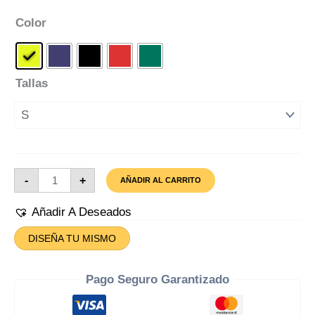
Color
Tallas
Camiseta
-
+
AÑADIR AL CARRITO
Deutscher
Schaferhund
Cantidad
Añadir A Deseados
DISEÑA TU MISMO
Pago Seguro Garantizado