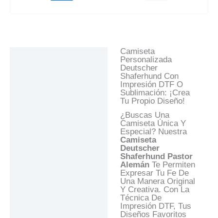
Camiseta
Descripción
Personalizada
Deutscher
Información Adicional
Shaferhund Con
Impresión DTF O
Valoraciones (0)
Sublimación: ¡Crea
Tu Propio Diseño!
Preguntas Y
Respuestas
¿Buscas Una
Camiseta Única Y
Especial? Nuestra
Camiseta
Deutscher
Shaferhund Pastor
Alemán
Te Permiten
Expresar Tu Fe De
Una Manera Original
Y Creativa. Con La
Técnica De
Impresión DTF, Tus
Diseños Favoritos