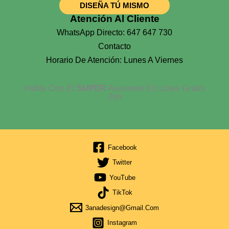
DISEÑA TÚ MISMO
Atención Al Cliente
WhatsApp Directo: 647 647 730
Contacto
Horario De Atención: Lunes A Viernes
Habla Con El
SUPER
Asistente En Linea Gratis
24h
Facebook
Twitter
YouTube
TikTok
3anadesign@gmail.com
Instagram