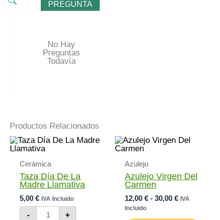
PREGUNTA
No Hay
Preguntas
Todavía
Productos Relacionados
Cerámica
Azulejo
Taza Día De La
Azulejo Virgen Del
Madre Llamativa
Carmen
Rango
5,00
€
12,00
€
-
30,00
€
IVA Incluido
IVA
De
Incluido
Taza
-
+
Precios:
Día
Este