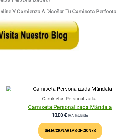
setas Personalizadas?
Online Y Comienza A Diseñar Tu Camiseta Perfecta!
Camisetas Personalizadas
Camiseta Personalizada Mándala
10,00
€
IVA Incluido
Este
Producto
SELECCIONAR LAS OPCIONES
Tiene
Múltiples