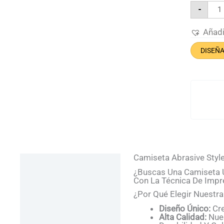
Cam
-
Abr
Styl
Can
Añad
DISEÑ
Camiseta Abrasive Styl
Descripción
¿Buscas Una Camiseta Ú
Información Adicional
Con La Técnica De Impre
¿Por Qué Elegir Nuestra
Valoraciones (0)
Diseño Único:
Cre
Preguntas Y Respuestas
Alta Calidad:
Nues