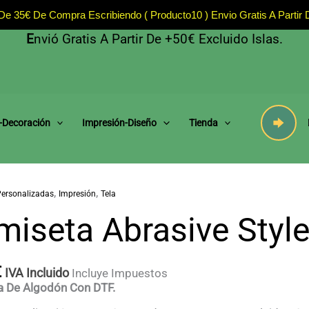
 35€ De Compra Escribiendo ( Producto10 ) Envio Gratis A Partir
E
Nvió Gratis A Partir De +50€ Excluido Islas.
-Decoración
Impresión-Diseño
Tienda
,
,
ersonalizadas
Impresión
Tela
miseta Abrasive Styl
€
IVA Incluido
Incluye Impuestos
a De Algodón Con DTF.