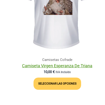
Camisetas Cofrade
Camiseta Virgen Esperanza De Triana
10,00
€
IVA Incluido
Este
Producto
SELECCIONAR LAS OPCIONES
Tiene
Múltiples
Variantes.
Las
Opciones