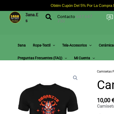
Ir
Obtén Cupón Del 5% Por La Compra De
Al
Contenido
3ana.e
Buscar
Contacto
647 647
S
730
3ana
Ropa-Textil
Tela-Accesorios
Cerámica
Preguntas Frecuentes (fAQ)
Mi Cuenta
Camisetas P
Ca
10,00
Camiset