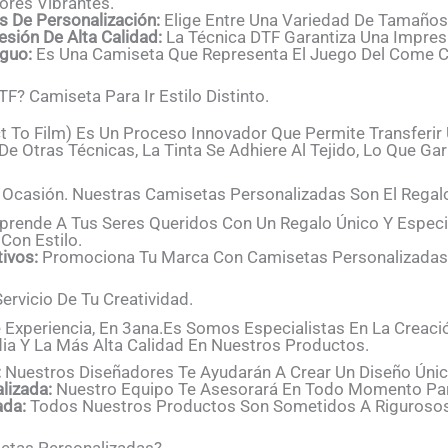
ores Vibrantes.
 De Personalización:
Elige Entre Una Variedad De Tamaños,
sión De Alta Calidad:
La Técnica DTF Garantiza Una Impres
iguo:
Es Una Camiseta Que Representa El Juego Del Come Co
F? Camiseta Para Ir Estilo Distinto.
t To Film) Es Un Proceso Innovador Que Permite Transferir
De Otras Técnicas, La Tinta Se Adhiere Al Tejido, Lo Que Ga
 Ocasión. Nuestras Camisetas Personalizadas Son El Regalo
prende A Tus Seres Queridos Con Un Regalo Único Y Especi
Con Estilo.
ivos:
Promociona Tu Marca Con Camisetas Personalizadas
ervicio De Tu Creatividad.
Experiencia, En 3ana.es Somos Especialistas En La Creaci
ia Y La Más Alta Calidad En Nuestros Productos.
:
Nuestros Diseñadores Te Ayudarán A Crear Un Diseño Únic
lizada:
Nuestro Equipo Te Asesorará En Todo Momento Par
ada:
Todos Nuestros Productos Son Sometidos A Rigurosos 