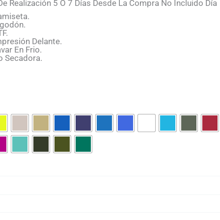
e Realización 5 O 7 Días Desde La Compra No Incluido Día 
amiseta.
lgodón.
TF.
mpresión Delante.
var En Frio.
o Secadora.