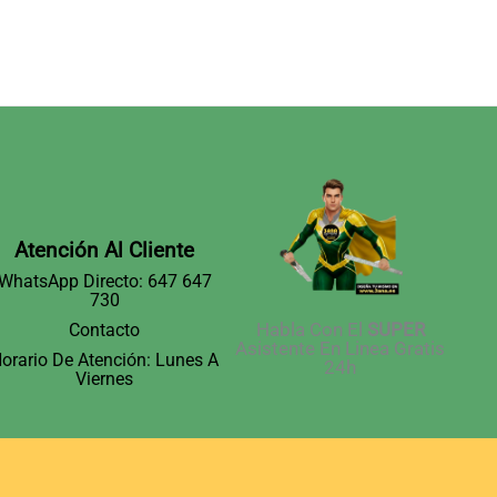
Variantes.
Las
Opciones
Se
Pueden
Elegir
En
La
Página
De
Producto
Atención Al Cliente
WhatsApp Directo: 647 647
730
Habla Con El
SUPER
Contacto
Asistente En Linea Gratis
orario De Atención: Lunes A
24h
Viernes