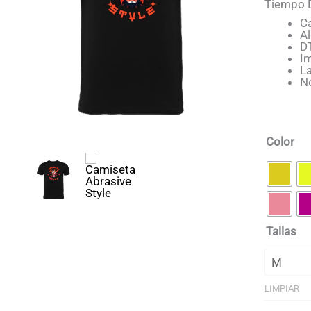
Tiempo D
C
A
D
I
La
N
Color
Tallas
LIMPIAR