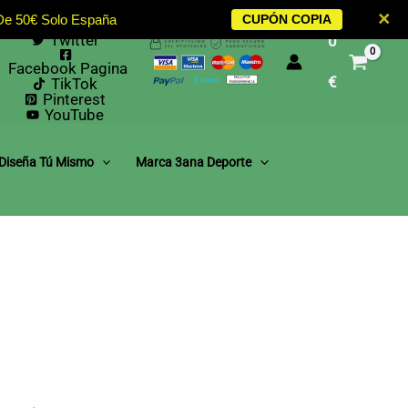
Instagram
×
 De 50€ Solo España
CUPÓN COPIA
Facebook
Twitter
0
Facebook Pagina
€
TikTok
Pinterest
YouTube
Diseña Tú Mismo
Marca 3ana Deporte
e