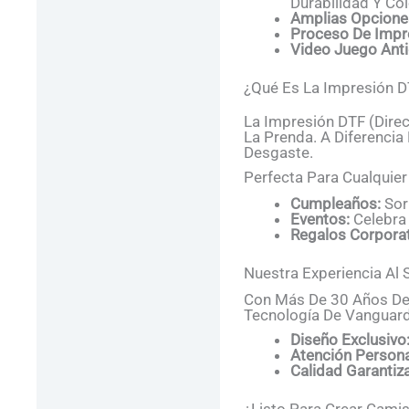
Durabilidad Y Col
Amplias Opciones
Proceso De Impre
Video Juego Ant
¿Qué Es La Impresión DT
La Impresión DTF (Direc
La Prenda. A Diferencia 
Desgaste.
Perfecta Para Cualquier
Cumpleaños:
Sor
Eventos:
Celebra 
Regalos Corporat
Nuestra Experiencia Al S
Con Más De 30 Años De 
Tecnología De Vanguard
Diseño Exclusivo
Atención Persona
Calidad Garantiz