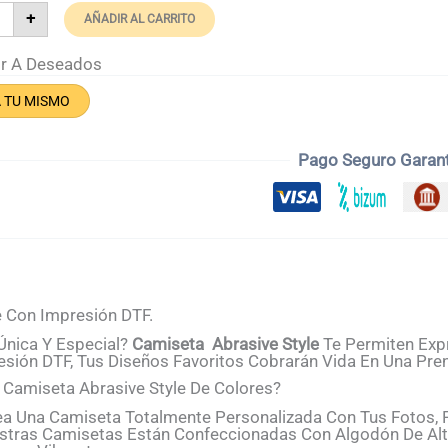
iseta
+
AÑADIR AL CARRITO
asive
e
tidad
ir A Deseados
A TU MISMO
Pago Seguro Garan
e Con Impresión DTF.
nica Y Especial?
Camiseta Abrasive Style
Te Permiten Expr
sión DTF, Tus Diseños Favoritos Cobrarán Vida En Una Pren
 Camiseta Abrasive Style De Colores?
a Una Camiseta Totalmente Personalizada Con Tus Fotos, Fr
tras Camisetas Están Confeccionadas Con Algodón De Alta