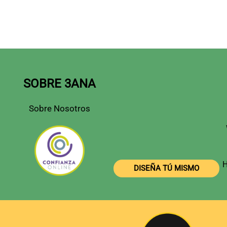
SOBRE 3ANA
Sobre Nosotros
H
DISEÑA TÚ MISMO