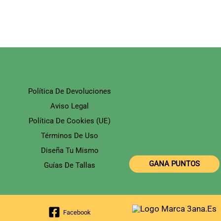
Se
Pueden
Elegir
En
La
Página
De
Producto
Política De Devoluciones
Aviso Legal
Política De Cookies (UE)
Términos De Uso
Diseña Tu Mismo
GANA PUNTOS
Guías De Tallas
Facebook