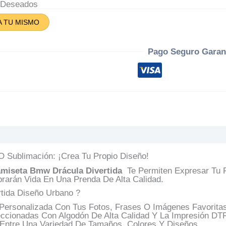
rtida
A Deseados
tidad
A TU MISMO
Pago Seguro Garan
s (0)
Preguntas Y Respuestas
 Sublimación: ¡Crea Tu Propio Diseño!
miseta Bmw Drácula Divertida
Te Permiten Expresar Tu F
rarán Vida En Una Prenda De Alta Calidad.
tida Diseño Urbano ?
ersonalizada Con Tus Fotos, Frases O Imágenes Favoritas.
cionadas Con Algodón De Alta Calidad Y La Impresión DTF 
 Entre Una Variedad De Tamaños, Colores Y Diseños.