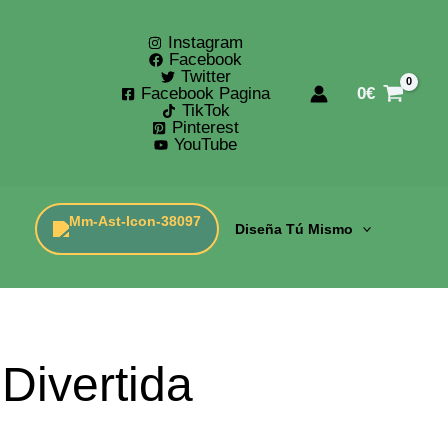
Instagram
Facebook
Twitter
Facebook Pagina
0
€
TikTok
Pinterest
YouTube
Diseña Tú Mismo
Divertida