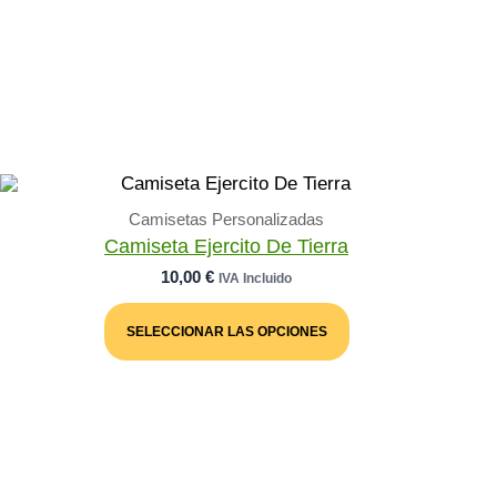
Camisetas Personalizadas
Camiseta Ejercito De Tierra
10,00
€
IVA Incluido
Este
Producto
SELECCIONAR LAS OPCIONES
Tiene
Múltiples
Variantes.
Las
Opciones
Se
Pueden
Elegir
En