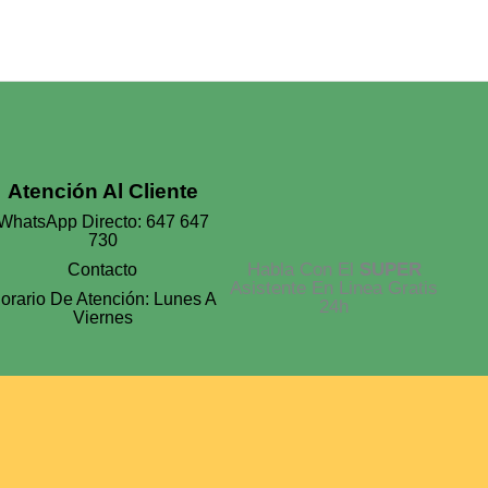
La
Página
De
Producto
Atención Al Cliente
WhatsApp Directo: 647 647
730
Habla Con El
SUPER
Contacto
Asistente En Linea Gratis
orario De Atención: Lunes A
24h
Viernes