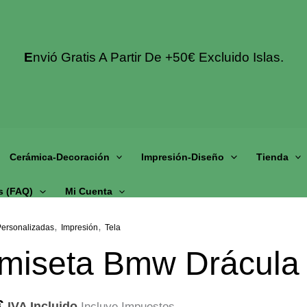
E
Nvió Gratis A Partir De +50€ Excluido Islas.
Cerámica-Decoración
Impresión-Diseño
Tienda
s (fAQ)
Mi Cuenta
,
,
Personalizadas
Impresión
Tela
miseta Bmw Drácula 
€
IVA Incluido
Incluye Impuestos