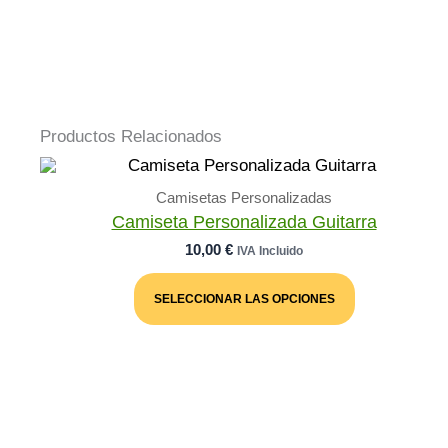
Productos Relacionados
Camisetas Personalizadas
Camiseta Personalizada Guitarra
10,00
€
IVA Incluido
Este
Producto
SELECCIONAR LAS OPCIONES
Tiene
Múltiples
Variantes.
Las
Opciones
Se
Pueden
Elegir
En