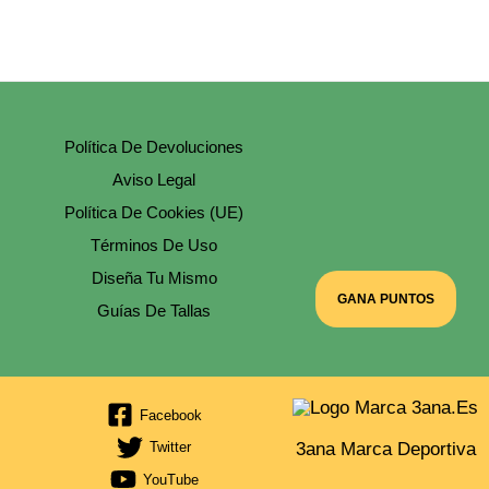
La
Página
De
Producto
Política De Devoluciones
Aviso Legal
Política De Cookies (UE)
Términos De Uso
Diseña Tu Mismo
GANA PUNTOS
Guías De Tallas
Facebook
3ana Marca Deportiva
Twitter
YouTube