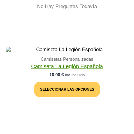
No Hay Preguntas Todavía
Camisetas Personalizadas
Camiseta La Legión Española
10,00
€
IVA Incluido
Este
Producto
SELECCIONAR LAS OPCIONES
Tiene
Múltiples
Variantes.
Las
Opciones
Se
Pueden
Elegir
En