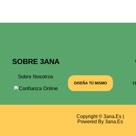
La
Página
De
Producto
SOBRE 3ANA
Sobre Nosotros
H
DISEÑA TÚ MISMO
Copyright © 3ana.es |
Powered By 3ana.es