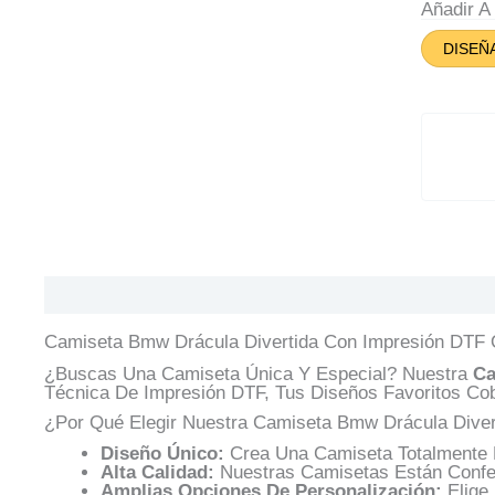
Dive
Añadir 
Can
DISEÑ
Descripción
Información Adicional
Valoracione
Camiseta Bmw Drácula Divertida Con Impresión DTF O
¿Buscas Una Camiseta Única Y Especial? Nuestra
Ca
Técnica De Impresión DTF, Tus Diseños Favoritos Cob
¿Por Qué Elegir Nuestra Camiseta Bmw Drácula Diver
Diseño Único:
Crea Una Camiseta Totalmente P
Alta Calidad:
Nuestras Camisetas Están Confec
Amplias Opciones De Personalización:
Elige