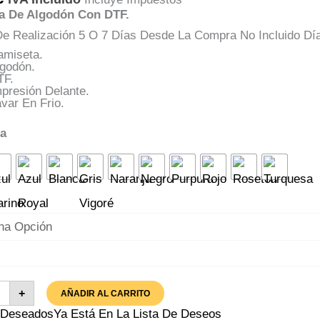
a De Algodón Con DTF.
e Realización 5 O 7 Días Desde La Compra No Incluido Dí
amiseta.
lgodón.
TF.
presión Delante.
var En Frio.
ta
iseta
+
AÑADIR AL CARRITO
w
cula
A Deseados
Ya Está En La Lista De Deseos