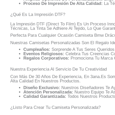
Proceso De Impresión De Alta Calidad:
La Té
¿Qué Es La Impresión DTF?
La Impresión DTF (Direct To Film) Es Un Proceso Inn
Técnicas, La Tinta Se Adhiere Al Tejido, Lo Que Gara
Perfecta Para Cualquier Ocasión Camiseta Bmw Drácu
Nuestras Camisetas Personalizadas Son El Regalo Ide
Cumpleaños:
Sorprende A Tus Seres Queridos
Eventos Religiosos:
Celebra Tus Creencias Co
Regalos Corporativos:
Promociona Tu Marca C
Nuestra Experiencia Al Servicio De Tu Creatividad
Con Más De 30 Años De Experiencia, En 3ana.es Somo
Alta Calidad En Nuestros Productos.
Diseño Exclusivo:
Nuestros Diseñadores Te Ay
Atención Personalizada:
Nuestro Equipo Te A
Calidad Garantizada:
Todos Nuestros Producto
¿Listo Para Crear Tu Camiseta Personalizada?