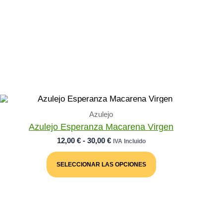
Azulejo
Azulejo Esperanza Macarena Virgen
Rango
12,00
€
-
30,00
€
IVA Incluido
De
Este
Precios:
Producto
SELECCIONAR LAS OPCIONES
Desde
Tiene
Múltiples
12,00 €
Variantes.
Hasta
Las
30,00 €
Opciones
Se
Pueden