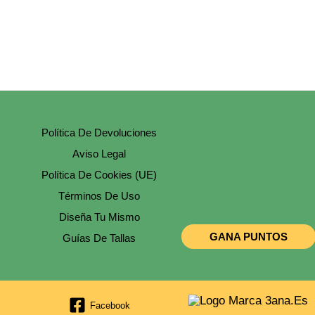
Elegir
En
La
Página
De
Producto
Política De Devoluciones
Aviso Legal
Política De Cookies (UE)
Términos De Uso
Diseña Tu Mismo
GANA PUNTOS
Guías De Tallas
Facebook