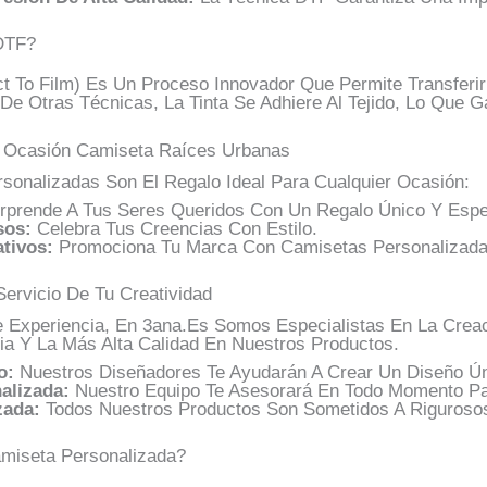
DTF?
ct To Film) Es Un Proceso Innovador Que Permite Transferi
 De Otras Técnicas, La Tinta Se Adhiere Al Tejido, Lo Que G
r Ocasión Camiseta Raíces Urbanas
sonalizadas Son El Regalo Ideal Para Cualquier Ocasión:
prende A Tus Seres Queridos Con Un Regalo Único Y Espec
sos:
Celebra Tus Creencias Con Estilo.
tivos:
Promociona Tu Marca Con Camisetas Personalizada
Servicio De Tu Creatividad
Experiencia, En 3ana.es Somos Especialistas En La Creac
ia Y La Más Alta Calidad En Nuestros Productos.
o:
Nuestros Diseñadores Te Ayudarán A Crear Un Diseño Ún
alizada:
Nuestro Equipo Te Asesorará En Todo Momento Pa
zada:
Todos Nuestros Productos Son Sometidos A Rigurosos
amiseta Personalizada?