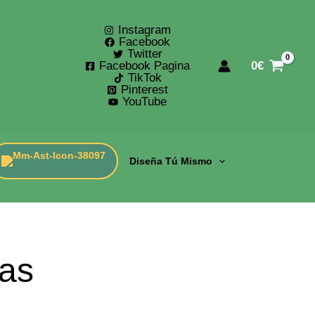
Instagram
Facebook
Twitter
Facebook Pagina
0
€
TikTok
Pinterest
YouTube
Diseña Tú Mismo
as