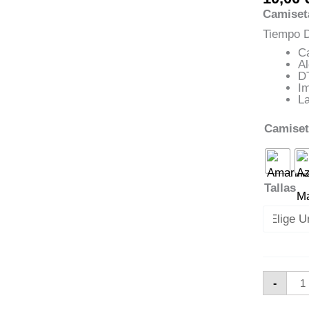
Camiset
Tiempo D
C
A
D
Im
La
Camise
Tallas
Cam
-
Raí
Urb