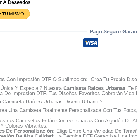
tidad
ir A Deseados
A TU MISMO
Pago Seguro Garan
s Con Impresión DTF O Sublimación: ¡Crea Tu Propio Dise
Única Y Especial? Nuestra
Camiseta Raíces Urbanas
Te P
ca De Impresión DTF, Tus Diseños Favoritos Cobrarán Vida 
a Camiseta Raíces Urbanas Diseño Urbano ?
ea Una Camiseta Totalmente Personalizada Con Tus Fotos,
stras Camisetas Están Confeccionadas Con Algodón De Alt
 Y Colores Vibrantes.
s De Personalización:
Elige Entre Una Variedad De Tamañ
esión De Alta Calidad:
La Técnica DTF Garantiza Una Impr