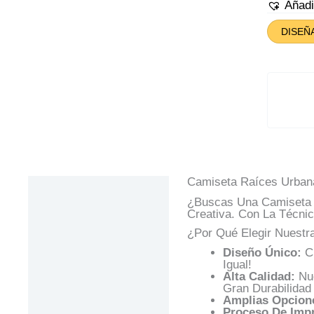
Can
Añad
DISEÑ
Camiseta Raíces Urbana
Descripción
¿Buscas Una Camiseta 
Información Adicional
Creativa. Con La Técni
¿Por Qué Elegir Nuestr
Valoraciones (0)
Diseño Único:
Cr
Preguntas Y
Igual!
Respuestas
Alta Calidad:
Nue
Gran Durabilidad
Amplias Opcione
Proceso De Impr