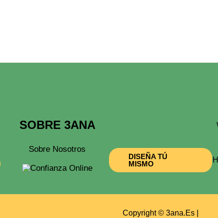
Elegir
En
La
Página
De
Producto
SOBRE 3ANA
Sobre Nosotros
DISEÑA TÚ
H
MISMO
Copyright © 3ana.es |