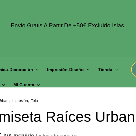
E
Nvió Gratis A Partir De +50€ Excluido Islas.
mica-Decoración
Impresión-Diseño
Tienda
Mi Cuenta
,
,
Urban
Impresión
Tela
miseta Raíces Urban
€
IVA Incluido
Incluye Impuestos