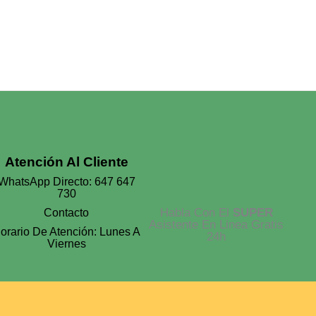
Elegir
En
La
Página
De
Producto
Atención Al Cliente
WhatsApp Directo: 647 647
730
Habla Con El
SUPER
Contacto
Asistente En Linea Gratis
orario De Atención: Lunes A
24h
Viernes