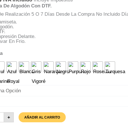
a De Algodón Con DTF.
e Realización 5 O 7 Días Desde La Compra No Incluido Dí
amiseta.
lgodón.
TF.
presión Delante.
var En Frio.
ta
iseta
+
AÑADIR AL CARRITO
ces
anas