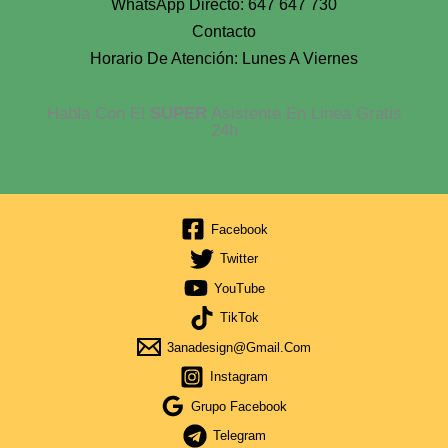
WhatsApp Directo: 647 647 730
Contacto
Horario De Atención: Lunes A Viernes
Habla Con El
SUPER
Asistente En Linea Gratis
24h
Facebook
Twitter
YouTube
TikTok
3anadesign@gmail.com
Instagram
Grupo Facebook
Telegram