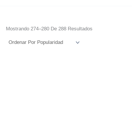
Ordenado
Mostrando 274–280 De 288 Resultados
Por
Popularidad
Taza Día De La
Taza Día Del
Madre Tus
Padre Mario Bros
Abrazos