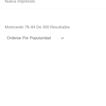
Nueva Impresión.
Ordenado
Mostrando 78–84 De 300 Resultados
Por
Popularidad
Peluche Zorro
Peluche Elefante
Para Diseñar
Para Diseñar