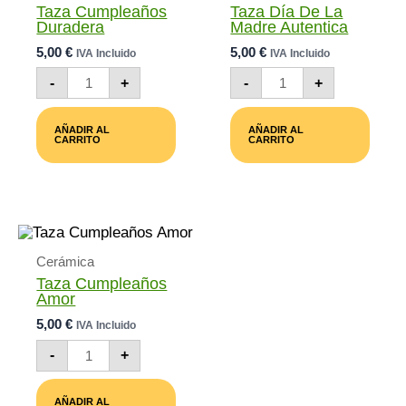
Taza Cumpleaños
Taza Día De La
Duradera
Madre Autentica
5,00
€
5,00
€
IVA Incluido
IVA Incluido
Taza
Taza
-
+
-
+
Cumpleaños
Día
Duradera
De
Cantidad
La
AÑADIR AL
AÑADIR AL
Madre
CARRITO
CARRITO
Autentica
Cantidad
Cerámica
Taza Cumpleaños
Amor
5,00
€
IVA Incluido
Taza
-
+
Cumpleaños
Amor
Cantidad
AÑADIR AL