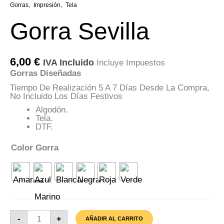
,
,
Gorras
Impresión
Tela
Gorra Sevilla
6,00
€
IVA Incluido
Incluye Impuestos
Gorras Diseñadas
Tiempo De Realización 5 A 7 Días Desde La Compra,
No Incluido Los Días Festivos
Algodón.
Tela.
DTF.
Color Gorra
Gorra
-
+
AÑADIR AL CARRITO
Sevilla