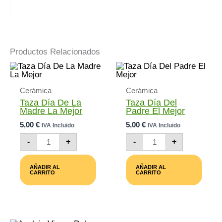
Productos Relacionados
Cerámica
Cerámica
Taza Día De La
Taza Día Del
Madre La Mejor
Padre El Mejor
5,00
€
5,00
€
IVA Incluido
IVA Incluido
Taza
Taza
-
+
-
+
Día
Día
De
Del
La
Padre
AÑADIR AL
AÑADIR AL
Madre
El
CARRITO
CARRITO
La
Mejor
Mejor
Cantidad
Cantidad