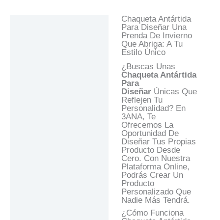
Chaqueta Antártida
Descripción
Para Diseñar Una
Prenda De Invierno
Información Adicional
Que Abriga: A Tu
Estilo Único
Valoraciones (0)
¿Buscas Unas
Preguntas Y
Chaqueta Antártida
Respuestas
Para
Diseñar
Únicas Que
Reflejen Tu
Personalidad? En
3ANA, Te
Ofrecemos La
Oportunidad De
Diseñar Tus Propias
Producto Desde
Cero. Con Nuestra
Plataforma Online,
Podrás Crear Un
Producto
Personalizado Que
Nadie Más Tendrá.
¿Cómo Funciona